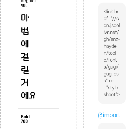
Regular
400
<link hr
마
ef="//c
dn.jsdel
법
ivr.net/
gh/snz-
에
hayde
n/tool
걸
o/font
s/gugi/
릴
gugi.cs
s" rel
거
="style
에요
sheet">
@import
Bold
700