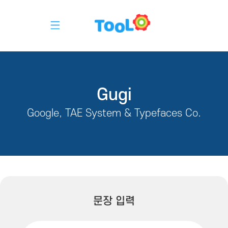
Gugi
Google, TAE System & Typefaces Co.
문장 입력