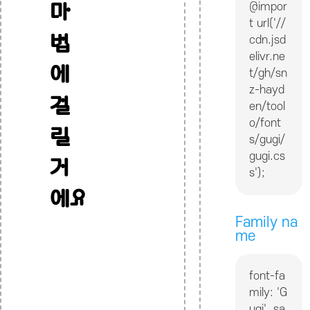
@impor
마
t url('//
법
cdn.jsd
elivr.ne
에
t/gh/sn
z-hayd
걸
en/tool
o/font
릴
s/gugi/
gugi.cs
거
s');
에요
Family na
me
font-fa
mily: 'G
ugi', sa